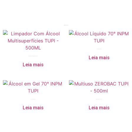
Produtos relacionados
Álcool Líquido 70° INPM TUPI
Leia mais
Limpador Com Álcool Multisuperfícies TUPI – 500ML
Leia mais
Álcool em Gel 70° INPM TUPI
Multiuso ZEROBAC TUPI – 500ml
Leia mais
Leia mais