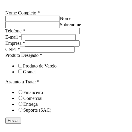
Nome Completo
*
Nome
Sobrenome
Telefone
*
E-mail
*
Empresa
*
a
CNPJ
*
Produto
Produto Desejado
*
Tratar
Produto de Varejo
Granel
Assunto a Tratar
*
Financeiro
Comercial
Entrega
Suporte (SAC)
Enviar