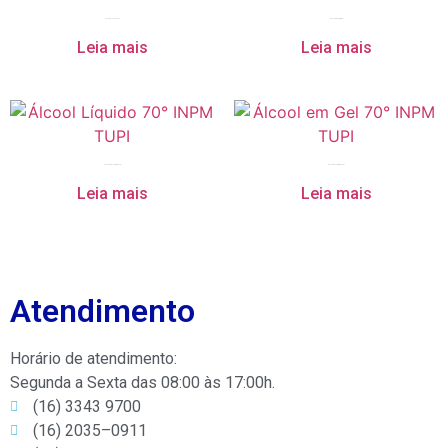
Álcool de Cereais TUPI
Álcool TUPI 92,8° INPM
Leia mais
Leia mais
Álcool Líquido 70° INPM TUPI
Álcool em Gel 70° INPM TUPI
Leia mais
Leia mais
Atendimento
Horário de atendimento:
Segunda a Sexta das 08:00 às 17:00h.
(16) 3343 9700
(16) 2035–0911