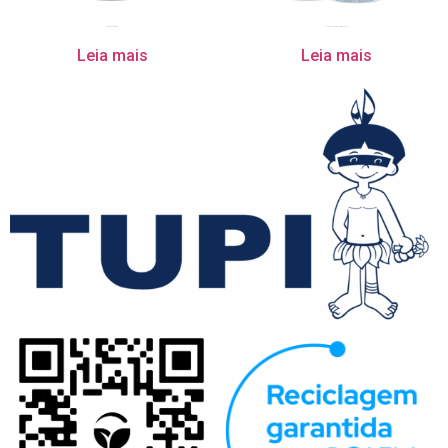
Multiuso Zero BAC
Removedor Multissuperfícies TUPI
Leia mais
Leia mais